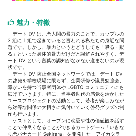
魅力・特徴
デート DV は、恋人間の暴力のことで、カップルの
3 組に 1 組で起きていると言われる私たちの身近な問
題です。しかし、暴力というとどうしても「殴る・蹴
る」といった身体的暴力だけだと誤解されやすく、デ
ート DV という言葉の認知がなかなか進まないのが現
状です。
デート DV 防止全国ネットワークでは、デート DV
の啓発を学校現場に限らず、企業研修や議員勉強会、
障がいを持つ当事者団体や LGBTQ コミュニティにも
広げていきます。特に、当事者世代の感覚を活かした
ユースプロジェクトの活動として、若者が楽しみなが
ら対等な関係の大切さに気付いていく啓発グッズの制
作も行います。
ゲストとして、オープンに恋愛や性の価値観を話す
ことで仲良くなることができるカードゲーム「いきな
り恋バナカード Sekirara」を開発した「アイカタラ