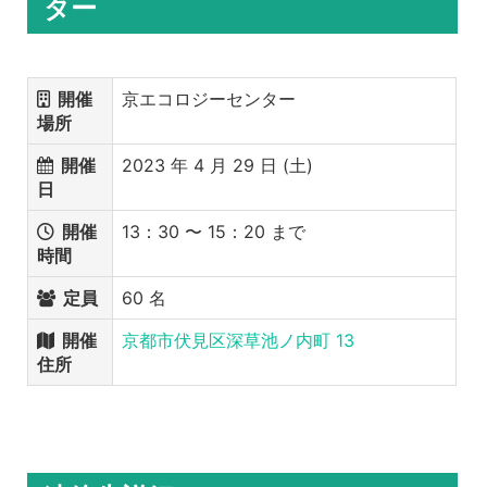
ター
開催
京エコロジーセンター
場所
開催
2023 年 4 月 29 日 (土)
日
開催
13：30 〜 15：20 まで
時間
定員
60 名
開催
京都市伏見区深草池ノ内町 13
住所