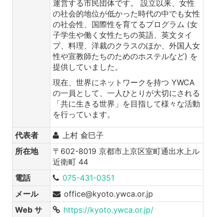
運営する市民団体です。 設立以来、女性
の社会的地位が低かった時代の中でも女性
の社会性、国際性を育てるプログラム (女
子学生や働く女性たちの英語、英文タイ
プ、料理、洋裁のクラスのほか、外国人女
性や宣教師たちのためのホステルなど) を
提供していました。
現在、世界にネットワークを持つ YWCA
の一員として、一人ひとりが大切にされる
「共に生きる世界」を目指して様々な活動
を行っています。
代表者
上村 兪巳子
所在地
〒602-8019 京都市上京区室町通出水上ル
近衛町 44
電話
075-431-0351
メール
office@kyoto.ywca.or.jp
Web サ
https://kyoto.ywca.or.jp/