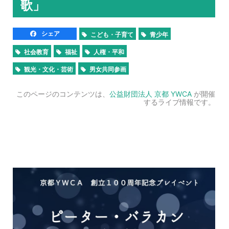
歌」
シェア
こども・子育て
青少年
社会教育
福祉
人権・平和
観光・文化・芸術
男女共同参画
このページのコンテンツは、
公益財団法人 京都 YWCA
が開催
するライブ情報です。