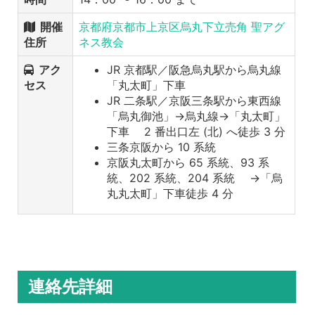
開催
京都府京都市上京区烏丸下立売角 聖アグ
住所
ネス教会
アク
JR 京都駅／阪急烏丸駅から烏丸線
セス
「丸太町」下車
JR 二条駅／京阪三条駅から東西線
「烏丸御池」→烏丸線→「丸太町」
下車 2 番出口左 (北) へ徒歩 3 分
三条京阪から 10 系統
京阪丸太町から 65 系統、93 系
統、202 系統、204 系統 →「烏
丸丸太町」下車徒歩 4 分
連絡先詳細