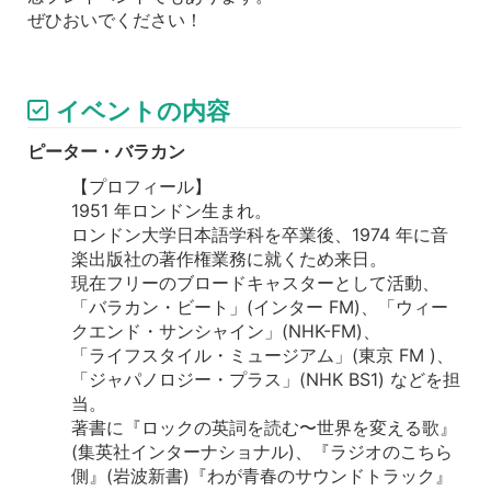
ぜひおいでください！
イベントの内容
ピーター・バラカン
【プロフィール】
1951 年ロンドン生まれ。
ロンドン大学日本語学科を卒業後、1974 年に音
楽出版社の著作権業務に就くため来日。
現在フリーのブロードキャスターとして活動、
「バラカン・ビート」(インター FM)、「ウィー
クエンド・サンシャイン」(NHK-FM)、
「ライフスタイル・ミュージアム」(東京 FM )、
「ジャパノロジー・プラス」(NHK BS1) などを担
当。
著書に『ロックの英詞を読む〜世界を変える歌』
(集英社インターナショナル)、『ラジオのこちら
側』(岩波新書)『わが青春のサウンドトラック』