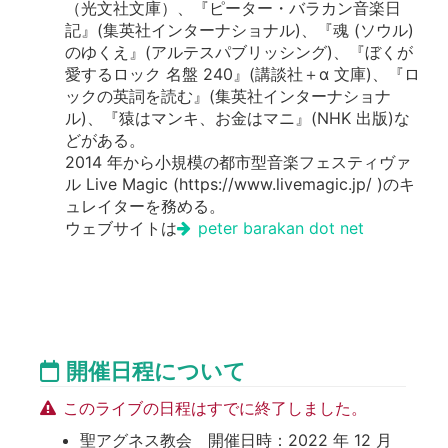
（光文社文庫）、『ピーター・バラカン音楽日
記』(集英社インターナショナル)、『魂 (ソウル)
のゆくえ』(アルテスパブリッシング)、『ぼくが
愛するロック 名盤 240』(講談社＋α 文庫)、『ロ
ックの英詞を読む』(集英社インターナショナ
ル)、『猿はマンキ、お金はマニ』(NHK 出版)な
どがある。
2014 年から小規模の都市型音楽フェスティヴァ
ル Live Magic (https://www.livemagic.jp/ )のキ
ュレイターを務める。
ウェブサイトは
peter barakan dot net
開催日程について
このライブの日程はすでに終了しました。
聖アグネス教会 開催日時：2022 年 12 月