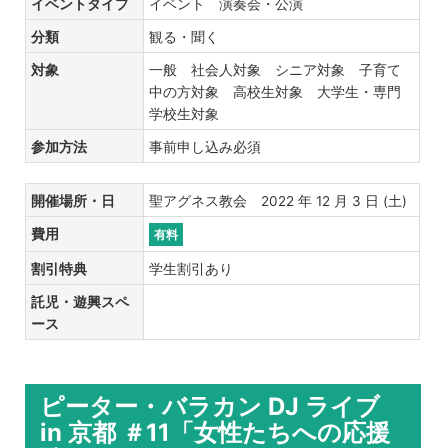
イベントタイプ
イベント 演奏会・公演
分類
観る・聞く
対象
一般 社会人対象 シニア対象 子育て
中の方対象 高校生対象 大学生・専門
学校生対象
参加方法
事前申し込み必須
開催場所・日
聖アグネス教会 2022 年 12 月 3 日 (土)
費用
有料
割引特典
学生割引あり
託児・遊興スペ
ース
ピーター・バラカン DJ ライブ
in 京都 ＃11「女性たちへの応援