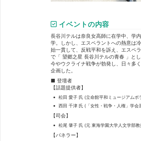
イベントの内容
長谷川テルは奈良女高師に在学中、学内
学。しかし、エスペラントへの熱意は冷
始一貫して、反戦平和を訴え、エスペラン
で「 望郷之星 長谷川テルの青春 」と
今やウクライナ戦争が勃発し、日々多
企画した。
■ 登壇者
【話題提供者】
松田 愛子 氏 (立命館平和ミュージアム
西田 千津 氏 (「女性・戦争・人権」
【司会】
松尾 肇子 氏 (元 東海学園大学人文学部
【パネラー】