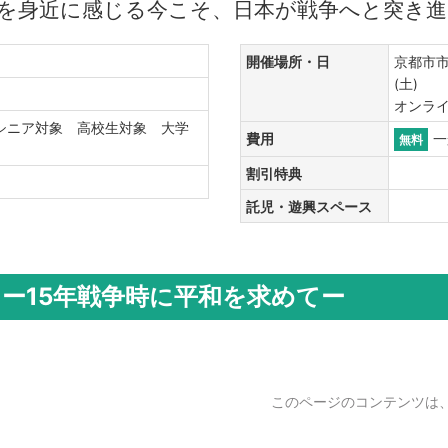
を身近に感じる今こそ、日本が戦争へと突き進
開催場所・日
京都市市民
(土)
オンライン 
シニア対象 高校生対象 大学
費用
無料
象
割引特典
託児・遊興スペース
 ー15年戦争時に平和を求めてー
このページのコンテンツは