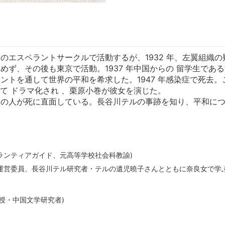
のエスペラントサークルで活動するが、1932 年、左翼組織
めず、その後も東京で活動。1937 年中国からの 留学生であ
トを通して世界の平和を希求した。1947 年感染症で死去。この長
して ドラマ化され 、栗原小巻が彼女を演じた。
くの人が死に直面している。長谷川テルの事跡を知り、平和に
ボランティアガイド、元高等学校社会科教諭)
学会運営委員、長谷川テル研究者・テルの遺児曉子さんとともに奈良女で学ぶ
教授・中国文学研究者)