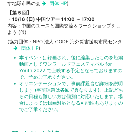
す地球市民の会
団体 HP
)
【第 5 回】
・10/16 (日) 中国ツアー 14:00 ～ 17:00
内容：中国のユースと国際交流＆ワークショップをし
よう (仮)
(協力団体：NPO 法人 CODE 海外災害援助市民センタ
ー
団体 HP
)
本イベントは録画され、後に編集したものを短編
動画としてワンワールドフェスティバル for
Youth 2022 で上映する予定となっておりますの
で、予めご了承ください。
オリエンテーションで、事前課題含む詳細を説明
します (事前課題は各回で異なります)。上記どち
らの日程も難しい方は個別に対応いたします。場
合によっては録画対応となる可能性もありますの
でご了承ください。