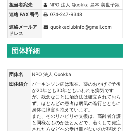
担当者宛先
NPO 法人 Quokka 島本 美世子宛
連絡 FAX 番号
074-247-9348
連絡メールア
quokkaclubinfo@gmail.com
ドレス
団体詳細
団体名
NPO 法人 Quokka
団体紹介
パーキンソン病は現在、薬のおかげで予後
が20年とも30年ともいわれる病気です
が、残念なことに治療法は確立されておら
ず、ほとんどの患者は病気の進行とともに
身体に障害を抱えています。
また、そのリハビリや支援は、高齢者介護
と同様なものがほとんどで、若くして発症
された方などへの受け皿がないのが現状で