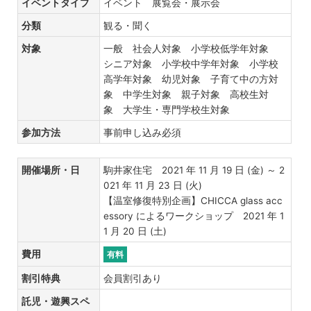
イベントタイプ
イベント 展覧会・展示会
分類
観る・聞く
対象
一般 社会人対象 小学校低学年対象
シニア対象 小学校中学年対象 小学校
高学年対象 幼児対象 子育て中の方対
象 中学生対象 親子対象 高校生対
象 大学生・専門学校生対象
参加方法
事前申し込み必須
開催場所・日
駒井家住宅 2021 年 11 月 19 日 (金) ～ 2
021 年 11 月 23 日 (火)
【温室修復特別企画】CHICCA glass acc
essory によるワークショップ 2021 年 1
1 月 20 日 (土)
費用
有料
割引特典
会員割引あり
託児・遊興スペ