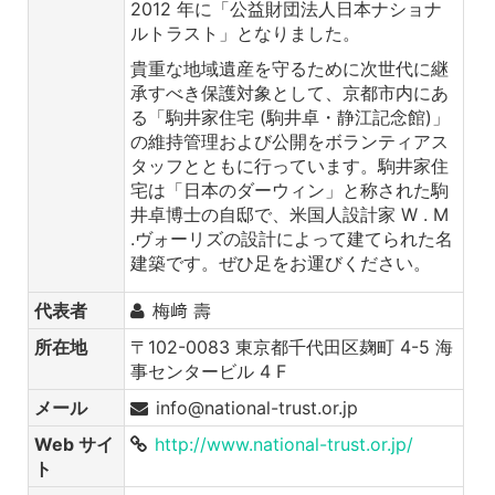
2012 年に「公益財団法人日本ナショナ
ルトラスト」となりました。
貴重な地域遺産を守るために次世代に継
承すべき保護対象として、京都市内にあ
る「駒井家住宅 (駒井卓・静江記念館)」
の維持管理および公開をボランティアス
タッフとともに行っています。駒井家住
宅は「日本のダーウィン」と称された駒
井卓博士の自邸で、米国人設計家 W . M
.ヴォーリズの設計によって建てられた名
建築です。ぜひ足をお運びください。
代表者
梅﨑 壽
所在地
〒102-0083 東京都千代田区麹町 4-5 海
事センタービル 4 F
メール
info@national-trust.or.jp
Web サイ
http://www.national-trust.or.jp/
ト