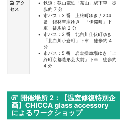
アク
鉄道：叡山電鉄「茶山」駅下車 徒
セス
歩約 7 分
市バス：3 番 上終町ゆき / 204
番 錦林車庫ゆき 「伊織町」下
車 徒歩約 2 分
市バス：3 番 北白川仕伏町ゆき
「北白川小倉町」下車 徒歩約 4
分
市バス：5 番 岩倉操車場ゆき「上
終町京都造形芸大前」下車 徒歩約
4 分
開催場所 2：【温室修復特別企
画】CHICCA glass accessory
によるワークショップ