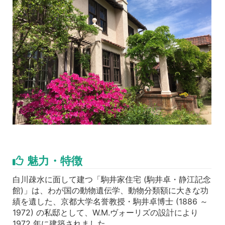
魅力・特徴
白川疎水に面して建つ「駒井家住宅 (駒井卓・静江記念
館)」は、わが国の動物遺伝学、動物分類額に大きな功
績を遺した、京都大学名誉教授・駒井卓博士 (1886 ～
1972) の私邸として、W.M.ヴォーリズの設計により
1972 年に建築されました。