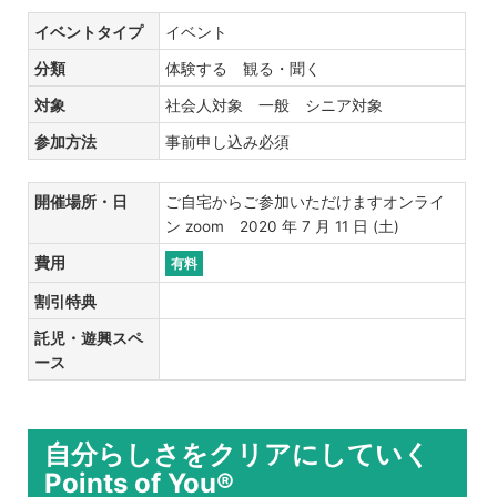
イベントタイプ
イベント
分類
体験する 観る・聞く
対象
社会人対象 一般 シニア対象
参加方法
事前申し込み必須
開催場所・日
ご自宅からご参加いただけますオンライ
ン zoom 2020 年 7 月 11 日 (土)
費用
有料
割引特典
託児・遊興スペ
ース
自分らしさをクリアにしていく
Points of You®