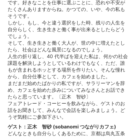
です。好きなことを仕事に選ぶことに、恐れや不安が
たくさんありますからね。かつての、いや、今の私も
そうです。
しかし、もし、今と違う選択をした時、残りの人生を
自分らしく、生き生きと働く事が出来るとしたらどう
でしょう。
そして、生き生きと働く大人が、世の中に増えたとし
たら、社会はどんな風景になるのでしょう。
人生の折り返し、40 代半ばを迎えた私は、何かの社会
課題を解決しようとしているわけでもなく、ただ、誰
もが含まれるホッとする場所を作りたい。そんな憧れ
から、自分仕事として、カフェを始めました。
まだまだ始めたばかりの私ですが、サラリーマンを辞
め、カフェを始めた歩みについてみなさんとお話でき
たらと思っています。〔正木 智砂〕
フェアトレード・コーヒーを飲みながら、ゲストのお
話をお聞きして、みんなで会話を楽しみましょう。ど
うぞ気軽にご参加下さい。
ゲスト：正木 智砂 (sobanomi つながりカフェ)
どんなときも自分らしくあるために、京都は烏丸五条