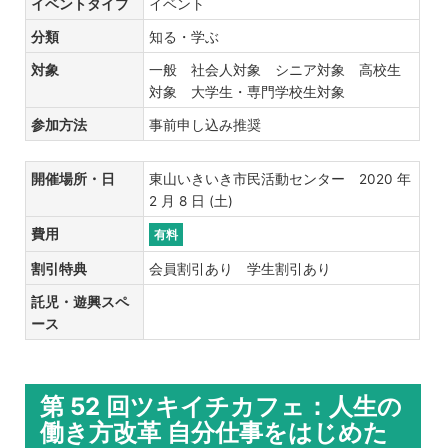
イベントタイプ
イベント
分類
知る・学ぶ
対象
一般 社会人対象 シニア対象 高校生
対象 大学生・専門学校生対象
参加方法
事前申し込み推奨
開催場所・日
東山いきいき市民活動センター 2020 年
2 月 8 日 (土)
費用
有料
割引特典
会員割引あり 学生割引あり
託児・遊興スペ
ース
第 52 回ツキイチカフェ：人生の
働き方改革 自分仕事をはじめた