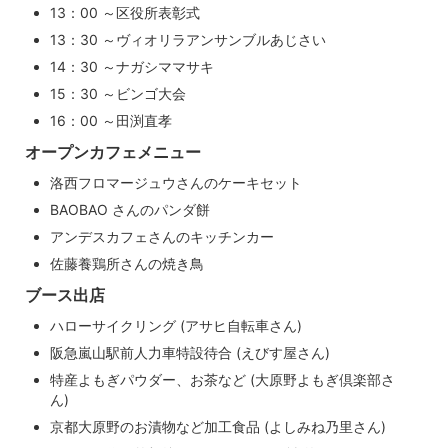
13：00 ～区役所表彰式
13：30 ～ヴィオリラアンサンブルあじさい
14：30 ～ナガシママサキ
15：30 ～ビンゴ大会
16：00 ～田渕直孝
オープンカフェメニュー
洛西フロマージュウさんのケーキセット
BAOBAO さんのパンダ餅
アンデスカフェさんのキッチンカー
佐藤養鶏所さんの焼き鳥
ブース出店
ハローサイクリング (アサヒ自転車さん)
阪急嵐山駅前人力車特設待合 (えびす屋さん)
特産よもぎパウダー、お茶など (大原野よもぎ倶楽部さ
ん)
京都大原野のお漬物など加工食品 (よしみね乃里さん)