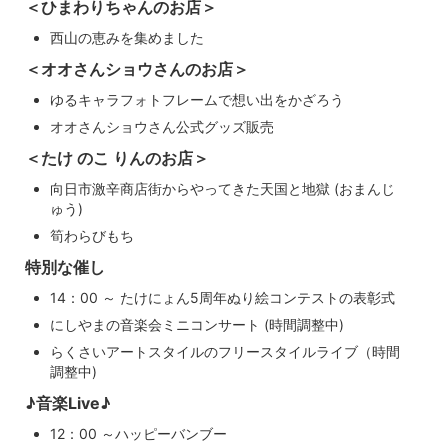
＜ひまわりちゃんのお店＞
西山の恵みを集めました
＜オオさんショウさんのお店＞
ゆるキャラフォトフレームで想い出をかざろう
オオさんショウさん公式グッズ販売
＜たけ のこ りんのお店＞
向日市激辛商店街からやってきた天国と地獄 (おまんじ
ゅう)
筍わらびもち
特別な催し
14：00 ～ たけにょん5周年ぬり絵コンテストの表彰式
にしやまの音楽会ミニコンサート (時間調整中)
らくさいアートスタイルのフリースタイルライブ（時間
調整中)
♪音楽Live♪
12：00 ～ハッピーバンブー