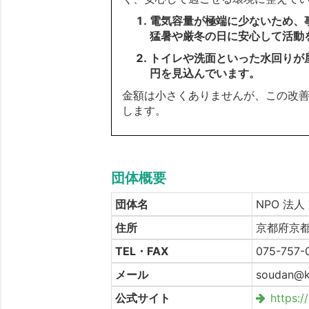
電気容量が極端に少ないため、
猛暑や厳冬の日に安心して活動を
トイレや洗面といった水回りが屋
円を見込んでいます。
金額は小さくありませんが、この改
します。
団体概要
団体名
NPO 法
住所
京都府京都
TEL・FAX
075-757-
メール
soudan@ks
公式サイト
https:/