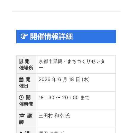
開催情報詳細
開
京都市景観・まちづくりセンタ
催場所
ー
開
2026 年 6 月 18 日 (木)
催日
開
18：30 〜 20：00 まで
催時間
講
三田村 和幸 氏
師