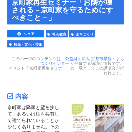
京町家再生セミナー「お隣が壊
される－京町家を守るためにす
べきこと－」
シェア
社会教育
まちづくり
観光・文化・芸術
このページのコンテンツは、
公益財団法人 京都市景観・まち
づくりセンター
が開催する講演会情報です。
イベント「京町家再生セミナー」の一環としてこの講演会が行
われます。
内容
京町家は隣家と壁を接し
て、あるいは柱を共有し
て建てられていることが
少なくありません。その