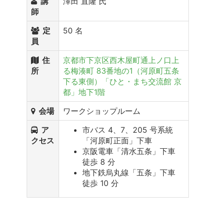
講
澤田 直隆 氏
師
定
50 名
員
住
京都市下京区西木屋町通上ノ口上
所
る梅湊町 83番地の1（河原町五条
下る東側）「ひと・まち交流館 京
都」地下1階
会場
ワークショップルーム
ア
市バス 4、7、205 号系統
クセス
「河原町正面」下車
京阪電車「清水五条」下車
徒歩 8 分
地下鉄烏丸線「五条」下車
徒歩 10 分