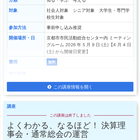
分類
知る・学ぶ 考える
対象
社会人対象 シニア対象 大学生・専門学
校生対象
参加方法
事前申し込み推奨
開催場所・日
京都市市民活動総合センター内 ミーティン
グルーム 2026 年 5 月 9 日 (土)【4 月 4 日
(土) から開催日変更】
費用
無料
割引特典
この講座情報を開く
講座
この講座は終了しました
よくわかる、なるほど！ 決算理
事会・通常総会の運営